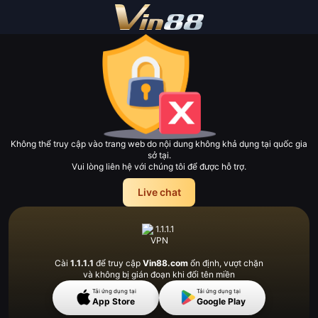
Không thể truy cập vào trang web do nội dung không khả dụng tại quốc gia
sở tại.
Vui lòng liên hệ với chúng tôi để được hỗ trợ.
Live chat
Cài
1.1.1.1
để truy cập
Vin88.com
ổn định, vượt
chặn
và không bị gián đoạn khi đổi tên miền
Tải ứng dụng tại
Tải ứng dụng tại
App Store
Google Play