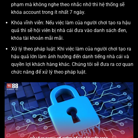
phạm mà không nghe theo nhắc nhở thì hệ thống sẽ
khóa account trong ít nhất 7 ngày.
Khóa vĩnh viễn: Nếu việc làm của người chơi tạo ra hậu
quả thì sẽ hội viên bị nhà cái đưa vào danh sách đen,
khóa tài khoản mãi mãi.
Xử lý theo pháp luật: Khi việc làm của người chơi tạo ra
hậu quả lớn làm ảnh hưởng đến danh tiếng nhà cái và
quyền lợi khách hàng khác. Chúng tôi sẽ đưa ra cơ quan
chức năng để xử lý theo pháp luật.