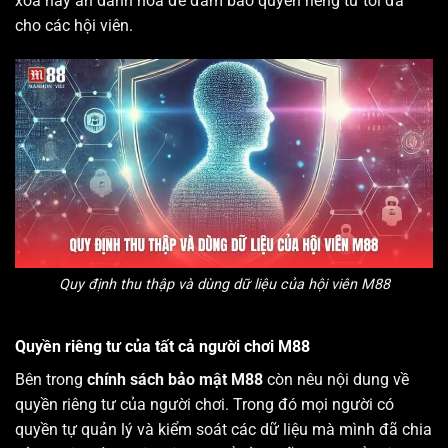
xóa hay ẩn danh hóa để đảm bảo quyền riêng tư tối đa
cho các hội viên.
Quy định thu thập và dùng dữ liệu của hội viên M88
Quyền riêng tư của tất cả người chơi M88
Bên trong
chính sách bảo mật M88
còn nêu nội dung về
quyền riêng tư của người chơi. Trong đó mọi người có
quyền tự quản lý và kiểm soát các dữ liệu mà mình đã chia