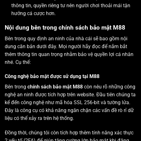
thông tin, quyền riêng tư nên người chơi thoải mái tận
hưởng cá cược hơn.
Nội dung bên trong chính sách bảo mật M88
Bên trong quy định an ninh của nhà cái sẽ bao gồm nội
dung căn bản dưới đây. Mọi người hãy đọc để nắm bắt
thêm thông tin quan trọng nhằm bảo vệ quyền lợi cá nhân
nhé. Cụ thể:
Công nghệ bảo mật được sử dụng tại M88
Bên trong
chính sách bảo mật M88
còn nêu rõ những công
nghệ an ninh được tích hợp trên website. Đầu tiên chúng ta
kể đến công nghệ như mã hóa SSL 256-bit và tường lửa.
Đây là công cụ có khả năng ngăn chặn các vấn đề rò rỉ dữ
liệu có thể xảy ra trên hệ thống.
Đồng thời, chúng tôi còn tích hợp thêm tính năng xác thực
2 yếu tố (2FA) để giúp tăng cường lớp bảo mật khi đăng