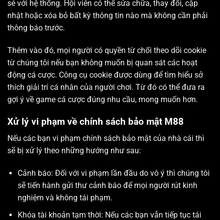
sẻ với hệ thống. Hội viên có thể sửa chữa, thay đổi, cập
nhật hoặc xóa bỏ bất kỳ thông tin nào mà không cần phải
thông báo trước.
Thêm vào đó, mọi người có quyền từ chối theo dõi cookie
từ chúng tôi nếu bạn không muốn bị quan sát các hoạt
động cá cược. Công cụ cookie được dùng để tìm hiểu sở
thích giải trí cá nhân của người chơi. Từ đó có thể đưa ra
gợi ý về game cá cược đúng nhu cầu, mong muốn hơn.
Xử lý vi phạm về chính sách bảo mật M88
Nếu các bạn vi phạm chính sách bảo mật của nhà cái thì
sẽ bị xử lý theo những hướng như sau:
Cảnh báo: Đối với vi phạm lần đầu do vô ý thì chúng tôi
sẽ tiến hành gửi thư cảnh báo để mọi người rút kinh
nghiệm và không tái phạm.
Khóa tài khoản tạm thời: Nếu các bạn vẫn tiếp tục tái