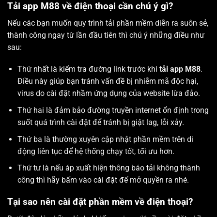
Tải app M88 về điện thoại cần chú ý gì?
Nếu các bạn muốn quy trình tải phần mềm diễn ra suôn sẻ,
thành công ngay từ lần đầu tiên thì chú ý những điều như
sau:
Thứ nhất là kiểm tra đường link trước khi
tải app M88
.
Điều này giúp bạn tránh vấn đề bị nhiễm mã độc hại,
virus do cài đặt nhầm ứng dụng của website lừa đảo.
Thứ hai là đảm bảo đường truyền internet ổn định trong
suốt quá trình cài đặt để tránh bị giật lag, lỗi xảy.
Thứ ba là thường xuyên cập nhật phần mềm trên di
động liên tục để hệ thống chạy tốt, tối ưu hơn.
Thứ tư là nếu áp xuất hiện thông báo tải không thành
công thì hãy bấm vào cài đặt để mở quyền ra nhé.
Tại sao nên cài đặt phần mềm về điện thoại?