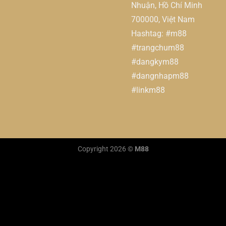
Nhuận, Hồ Chí Minh
700000, Việt Nam
Hashtag: #m88
#trangchum88
#dangkym88
#dangnhapm88
#linkm88
Copyright 2026 ©
M88