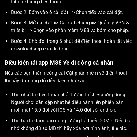
Iphone bằng điện thoại.
Bước 2: Bấm vào ô cài đặt => Chọn tiếp vào cài đặt.
Bước 3: Mở cài đặt => Cài đặt chung => Quản lý VPN &
thiết bị => Chọn vào phần mềm M88 và bấm cho phép.
Bước 4: Chờ đợi trong 5 phút để điện thoại hoàn tất việc
download app cho di động.
Điều kiện tải app M88 về di động cá nhân
Nếu các bạn thành công cài đặt phần mềm về điện thoại
thì hãy đáp ứng đủ điều kiện như sau:
Thứ nhất là điện thoại phải tương thích với ứng dụng.
Người chơi cần cập nhật hệ điều hành lên phiên bản
mới nhất 15.0 đối với IOS và 14.0 đối với android.
Thứ hai là đảm bảo dung lượng tối thiểu 30MB. Nếu bộ
nhớ không đủ số MB thì hãy xóa bớt hình ảnh, file rác.