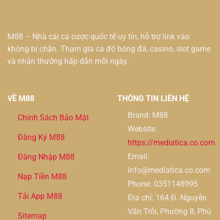
M88 – Nhà cái cá cược quốc tế uy tín, hỗ trợ link vào
không bị chặn. Tham gia cá độ bóng đá, casino, slot game
và nhận thưởng hấp dẫn mỗi ngày.
VỀ M88
THÔNG TIN LIÊN HỆ
Brand: M88
Chính Sách Bảo Mật
Website:
Đăng Ký M88
https://mediatica.co.com
Email:
Đăng Nhập M88
info@mediatica.co.com
Nạp Tiền M88
Phone: 0351148995
Tải App M88
Địa chỉ: 164 Đ. Nguyễn
Văn Trỗi, Phường 8, Phú
Sitemap