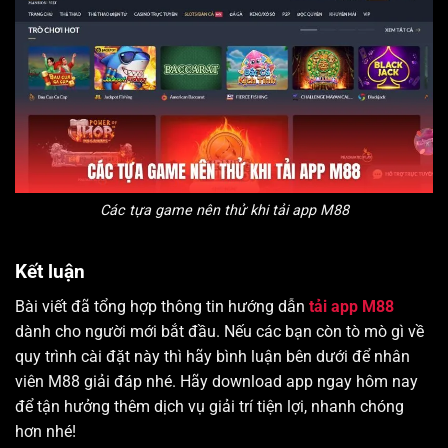
Các tựa game nên thử khi tải app M88
Kết luận
Bài viết đã tổng hợp thông tin hướng dẫn
tải app M88
dành cho người mới bắt đầu. Nếu các bạn còn tò mò gì về
quy trình cài đặt này thì hãy bình luận bên dưới để nhân
viên M88 giải đáp nhé. Hãy download app ngay hôm nay
để tận hưởng thêm dịch vụ giải trí tiện lợi, nhanh chóng
hơn nhé!