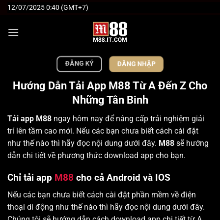
Bỏ
12/07/2025 0:40 (GMT+7)
qua
nội
dung
ĐĂNG KÝ
ĐĂNG NHẬP
Hướng Dẫn Tải App M88 Từ A Đến Z Cho
Những Tân Binh
Tải app M88
ngay hôm nay để nâng cấp trải nghiệm giải
trí lên tầm cao mới. Nếu các bạn chưa biết cách cài đặt
như thế nào thì hãy đọc nội dung dưới đây.
M88
sẽ hướng
dẫn chi tiết về phương thức download app cho bạn.
Chỉ tải app
M88
cho cả Android và IOS
Nếu các bạn chưa biết cách cài đặt phần mềm về điện
thoại di động như thế nào thì hãy đọc nội dung dưới đây.
Chúng tôi sẽ hướng dẫn cách download app chi tiết từ A