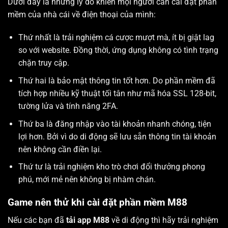
Dưới đây là những lý do khiến mọi người cần cài đặt phần
mềm của nhà cái về điện thoại của mình:
Thứ nhất là trải nghiệm cá cược mượt mà, ít bị giật lag
so với website. Đồng thời, ứng dụng không có tình trạng
chặn truy cập.
Thứ hai là bảo mật thông tin tốt hơn. Do phần mềm đã
tích hợp nhiều kỹ thuật tối tân như mã hóa SSL 128-bit,
tường lửa và tính năng 2FA.
Thứ ba là đăng nhập vào tài khoản nhanh chóng, tiện
lợi hơn. Bởi vì do di động sẽ lưu sẵn thông tin tài khoản
nên không cần điền lại.
Thứ tư là trải nghiệm kho trò chơi đổi thưởng phong
phú, mới mẻ nên không bị nhàm chán.
Game nên thử khi cài đặt phần mềm M88
Nếu các bạn đã
tải app M88
về di động thì hãy trải nghiệm